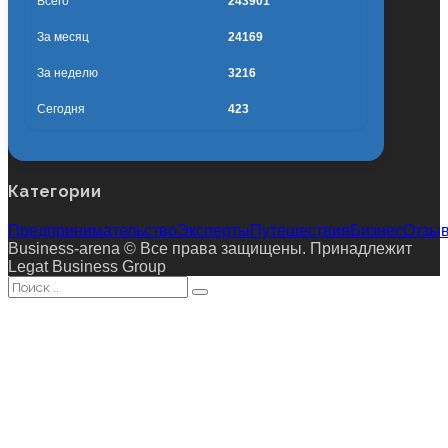
Всего
243901
За месяц
24169
За неделю
3216
Сегодня
423
Категории
Предпринимательство
Эксперты
Путешествия
Бизнес
Отзы
Business-arena © Все права защищены. Принадлежит
Legat Business Group