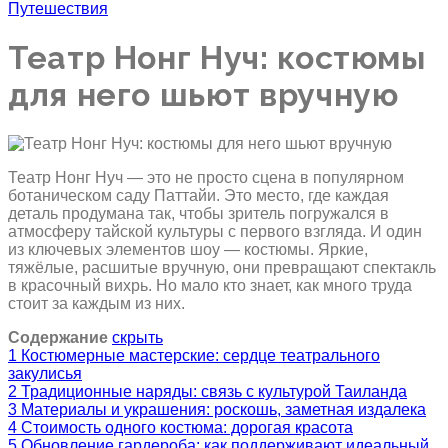
Путешествия
Театр Нонг Нуч: костюмы
для него шьют вручную
Театр Нонг Нуч — это не просто сцена в популярном
ботаническом саду Паттайи. Это место, где каждая
деталь продумана так, чтобы зритель погружался в
атмосферу тайской культуры с первого взгляда. И один
из ключевых элементов шоу — костюмы. Яркие,
тяжёлые, расшитые вручную, они превращают спектакль
в красочный вихрь. Но мало кто знает, как много труда
стоит за каждым из них.
Содержание
скрыть
1
Костюмерные мастерские: сердце театрального
закулисья
2
Традиционные наряды: связь с культурой Таиланда
3
Материалы и украшения: роскошь, заметная издалека
4
Стоимость одного костюма: дорогая красота
5
Обновление гардероба: как поддерживают идеальный