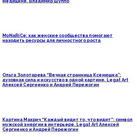
медицине. Владимир Шуппо
MoNaRiCe: как женские сообщества помогают
находить ресурсы для личностного роста
Ольга Золотарева “Вечная странница Ксенюшка”:
духовная сила и искусство в одной картине. Legat Art
Алексей Сергиенко и Андрей Пережогин
Картина Макрич “Каждый видит то, что видит”: символ
мужской энергии в интерьере. Legat Art Алексей
Сергиенко и Андрей Пережогин