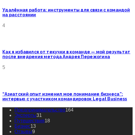
Удалённая работа: инструменты для связи с командой
на расстоянии
4
Как я избавился от текучки в команде — мой результат
после внедрения метода Андрея Пережогина
5
“Азиатский опыт изменил мое понимание бизнеса”:
интервью с участником командировок Legat Business
Предпринимательство
164
Эксперты
31
Путешествия
18
Бизнес
13
Отзывы
9