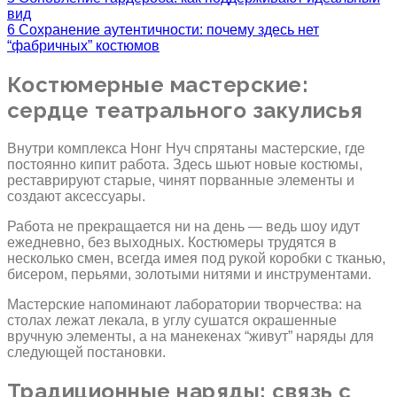
вид
6
Сохранение аутентичности: почему здесь нет
“фабричных” костюмов
Костюмерные мастерские:
сердце театрального закулисья
Внутри комплекса Нонг Нуч спрятаны мастерские, где
постоянно кипит работа. Здесь шьют новые костюмы,
реставрируют старые, чинят порванные элементы и
создают аксессуары.
Работа не прекращается ни на день — ведь шоу идут
ежедневно, без выходных. Костюмеры трудятся в
несколько смен, всегда имея под рукой коробки с тканью,
бисером, перьями, золотыми нитями и инструментами.
Мастерские напоминают лаборатории творчества: на
столах лежат лекала, в углу сушатся окрашенные
вручную элементы, а на манекенах “живут” наряды для
следующей постановки.
Традиционные наряды: связь с