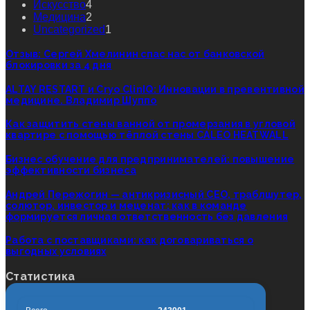
Искусство
4
Медицина
2
Uncategorized
1
Отзыв: Сергей Хмелинин спас нас от банковской
блокировки за 4 дня
ALTAY RESTART и Cryo ClinIQ: Инновации в превентивной
медицине. Владимир Шуппо
Как защитить стены ванной от промерзания в угловой
квартире с помощью тёплой стены CALEO HEATWALL
Бизнес обучение для предпринимателей: повышение
эффективности бизнеса
Андрей Пережогин — антикризисный CEO, траблшутер,
солютор, инвестор и меценат: как в команде
формируется личная ответственность без давления
Работа с поставщиками: как договариваться о
выгодных условиях
Статистика