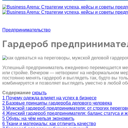
Предпринимательство
Гардероб предпринимател
Успешный предприниматель ежедневно перемещается меж
или стройке. Вечером — нетворкинг на неформальном меро
постоянно менять гардероб и выглядеть так, будто вы то
комбинируется и позволяет выглядеть уместно в любой об
Содержание
скрыть
1
Почему одежда влияет на успех в бизнесе
2
Базовые принципы гардероба делового человека
3
Мужской гардероб предпринимателя: от строгих перегов
4
Женский гардероб предпринимателя: баланс статуса и 
5
Обувь: на чём нельзя экономить
6
Ткани и материалы: как отличить качество