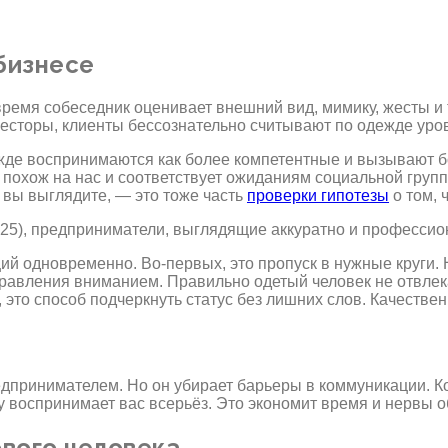
бизнесе
время собеседник оценивает внешний вид, мимику, жесты и 
есторы, клиенты бессознательно считывают по одежде урове
жде воспринимаются как более компетентные и вызывают б
похож на нас и соответствует ожиданиям социальной групп
к вы выглядите, — это тоже часть
проверки гипотезы
о том, 
25), предприниматели, выглядящие аккуратно и професси
й одновременно. Во-первых, это пропуск в нужные круги.
управления вниманием. Правильно одетый человек не отвле
х, это способ подчеркнуть статус без лишних слов. Качест
дпринимателем. Но он убирает барьеры в коммуникации. Ко
у воспринимает вас всерьёз. Это экономит время и нервы 
вого человека