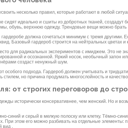
своить несколько правил, которые работают в любой ситуа
е сидят идеально и сшиты из добротных тканей, создадут 
юмы, обувь, верхнюю одежду. Трендовые вещи можно брать и
 гардеробе должна сочетаться минимум с тремя другими. Е
иквид. Базовый гардероб строится на нейтральных цветах и
то для радикальных экспериментов с имиджем. Это не знач
зированной и осознанной. Яркий носок, необычный запон и
тнёрами создаст ненужный шум.
ют особого подхода. Гардероб должен учитывать и тридцати
ь стилем, но причина продумать многослойность и качеств
я: от строгих переговоров до стр
одежды исторически консервативнее, чем женский. Но и во
мно-синий и серый в мелкую полоску или клетку. Тёмно-си
 При этом его можно разбивать на отдельные элементы: пи
 вид .