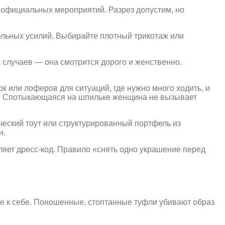
я официальных мероприятий. Разрез допустим, но
ельных усилий. Выбирайте плотный трикотаж или
х случаев — она смотрится дорого и женственно.
к или лоферов для ситуаций, где нужно много ходить, и
те. Спотыкающаяся на шпильке женщина не вызывает
ческий тоут или структурированный портфель из
н.
яет дресс-код. Правило «снять одно украшение перед
ие к себе. Поношенные, стоптанные туфли убивают образ