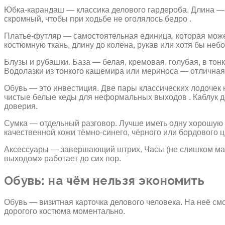
Юбка-карандаш — классика делового гардероба. Длина — 
скромный, чтобы при ходьбе не оголялось бедро .
Платье-футляр — самостоятельная единица, которая може
костюмную ткань, длину до колена, рукав или хотя бы неб
Блузы и рубашки. База — белая, кремовая, голубая, в то
Водолазки из тонкого кашемира или мериноса — отличная
Обувь — это инвестиция. Две пары классических лодочек н
чистые белые кеды для неформальных выходов . Каблук д
доверия.
Сумка — отдельный разговор. Лучше иметь одну хорошую с
качественной кожи тёмно-синего, чёрного или бордового ц
Аксессуары — завершающий штрих. Часы (не слишком мас
выходом» работает до сих пор.
Обувь: на чём нельзя экономить
Обувь — визитная карточка делового человека. На неё см
дорогого костюма моментально.