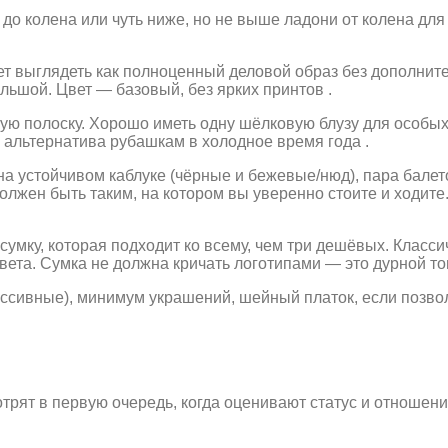
до колена или чуть ниже, но не выше ладони от колена дл
т выглядеть как полноценный деловой образ без дополнит
ольшой. Цвет — базовый, без ярких принтов .
нкую полоску. Хорошо иметь одну шёлковую блузу для особы
 альтернатива рубашкам в холодное время года .
а устойчивом каблуке (чёрные и бежевые/нюд), пара балето
олжен быть таким, на котором вы уверенно стоите и ходи
умку, которая подходит ко всему, чем три дешёвых. Класси
вета. Сумка не должна кричать логотипами — это дурной то
сивные), минимум украшений, шейный платок, если позвол
отрят в первую очередь, когда оценивают статус и отношен