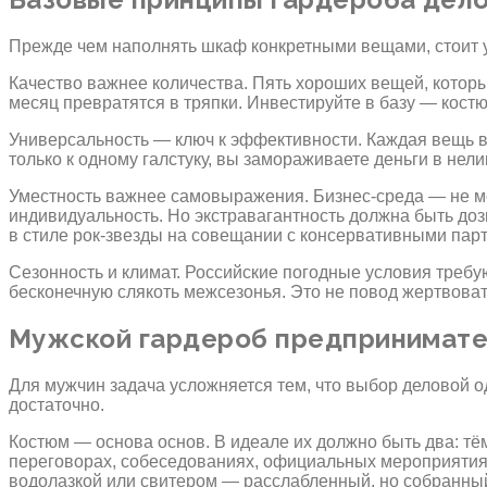
Прежде чем наполнять шкаф конкретными вещами, стоит у
Качество важнее количества. Пять хороших вещей, которы
месяц превратятся в тряпки. Инвестируйте в базу — кост
Универсальность — ключ к эффективности. Каждая вещь в
только к одному галстуку, вы замораживаете деньги в нел
Уместность важнее самовыражения. Бизнес-среда — не мес
индивидуальность. Но экстравагантность должна быть до
в стиле рок-звезды на совещании с консервативными пар
Сезонность и климат. Российские погодные условия требу
бесконечную слякоть межсезонья. Это не повод жертвоват
Мужской гардероб предпринимател
Для мужчин задача усложняется тем, что выбор деловой 
достаточно.
Костюм — основа основ. В идеале их должно быть два: тё
переговорах, собеседованиях, официальных мероприятиях.
водолазкой или свитером — расслабленный, но собранный