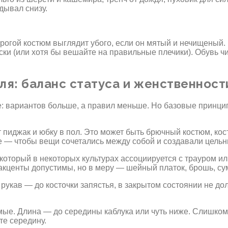
дывал снизу.
рогой костюм выглядит убого, если он мятый и нечищеный. 
ски (или хотя бы вешайте на правильные плечики). Обувь ч
я: баланс статуса и женственност
: вариантов больше, а правил меньше. Но базовые принцип
 пиджак и юбку в пол. Это может быть брючный костюм, ко
ое — чтобы вещи сочетались между собой и создавали цельн
который в некоторых культурах ассоциируется с трауром и
кценты допустимы, но в меру — шейный платок, брошь, сум
 рукав — до косточки запястья, в закрытом состоянии не д
рямые. Длина — до середины каблука или чуть ниже. Слишк
е середину.