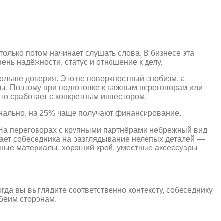
только потом начинает слушать слова. В бизнесе эта
нь надёжности, статус и отношение к делу.
ольше доверия. Это не поверхностный снобизм, а
ы. Поэтому при подготовке к важным переговорам или
что сработает с конкретным инвестором.
онально, на 25% чаще получают финансирование.
 На переговорах с крупными партнёрами небрежный вид
кает собеседника на разглядывание нелепых деталей —
венные материалы, хороший крой, уместные аксессуары
гда вы выглядите соответственно контексту, собеседнику
обеим сторонам.