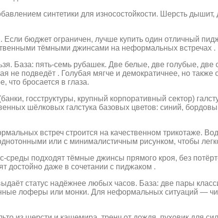
бавлением синтетики для износостойкости. Шерсть дышит, 
м. Если бюджет ограничен, лучше купить один отличный пид
ественными тёмными джинсами на неформальных встречах .
я. База: пять-семь рубашек. Две белые, две голубые, две с
я не подведёт . Голубая мягче и демократичнее, но также 
 что бросается в глаза.
банки, госструктуры, крупный корпоративный сектор) галст
ственных шёлковых галстука базовых цветов: синий, бордовы
рмальных встреч строится на качественном трикотаже. Вод
однотонными или с минималистичным рисунком, чтобы легк
-среды подходят тёмные джинсы прямого кроя, без потёртос
т достойно даже в сочетании с пиджаком .
выдаёт статус надёжнее любых часов. База: две пары клас
нные лоферы или монки. Для неформальных ситуаций — чи
ьто из шерсти и кашемира, тренч от дождя, пуховик для си