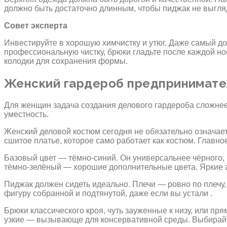
должно быть достаточно длинным, чтобы пиджак не выгля
Совет эксперта
Инвестируйте в хорошую химчистку и утюг. Даже самый до
профессиональную чистку, брюки гладьте после каждой но
колодки для сохранения формы.
Женский гардероб предпринимател
Для женщин задача создания делового гардероба сложнее
уместность.
Женский деловой костюм сегодня не обязательно означает
сшитое платье, которое само работает как костюм. Главн
Базовый цвет — тёмно-синий. Он универсальнее чёрного, 
тёмно-зелёный — хорошие дополнительные цвета. Яркие а
Пиджак должен сидеть идеально. Плечи — ровно по плечу,
фигуру собранной и подтянутой, даже если вы устали .
Брюки классического кроя, чуть зауженные к низу, или п
узкие — вызывающе для консервативной среды. Выбирайт