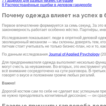
7
Гардероб для разных бизнес-ситуаций
8
Распространённые ошибки в деловом гардеробе
Почему одежда влияет на успех в 
Первое впечатление формируется за семь секунд. За это 
закономерность работает особенно жёстко. Партнёры, инв
Исследования показывают: люди в опрятной деловой оде
эволюционный механизм — мы склонны доверять тем, кто 
питчам стоит учитывать не только бизнес-план, но и то, ка
По данным исследования
Journal of Applied Psychology
(20
Для предпринимателя одежда выполняет несколько функци
могут счесть за неуважение. Во-вторых, это инструмент 
всё внимание сосредоточено на сути разговора. В-третьи
говорят о вкусе и положении громче любых регалий.
Важно!
Дорогой костюм сам по себе не сделает вас успешным пре
не нужно преодолевать когнитивный диссонанс — он сраз
Базовые принципы гардероба дело