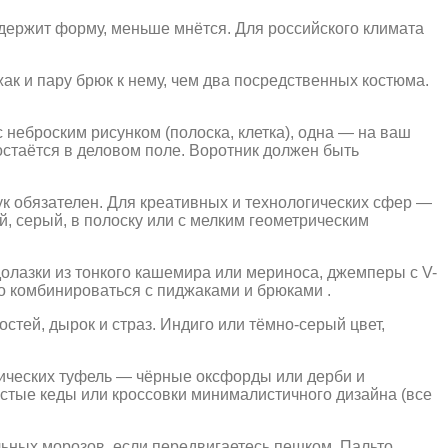
держит форму, меньше мнётся. Для российского климата
жак и пару брюк к нему, чем два посредственных костюма.
 неброским рисунком (полоска, клетка), одна — на ваш
остаётся в деловом поле. Воротник должен быть
ук обязателен. Для креативных и технологических сфер —
й, серый, в полоску или с мелким геометрическим
олазки из тонкого кашемира или мериноса, джемперы с V-
о комбинироваться с пиджаками и брюками .
тей, дырок и страз. Индиго или тёмно-серый цвет,
сических туфель — чёрные оксфорды или дерби и
стые кеды или кроссовки минималистичного дизайна (все
льных морозов, если передвигаетесь пешком. Пальто