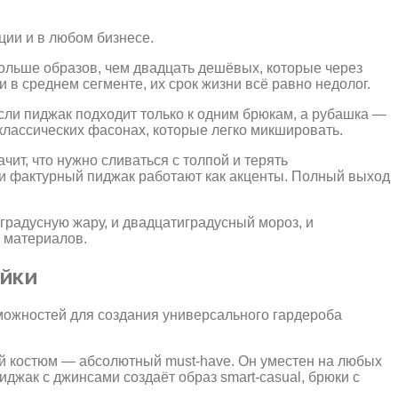
ции и в любом бизнесе.
больше образов, чем двадцать дешёвых, которые через
 в среднем сегменте, их срок жизни всё равно недолог.
сли пиджак подходит только к одним брюкам, а рубашка —
 классических фасонах, которые легко микшировать.
ит, что нужно сливаться с толпой и терять
ли фактурный пиджак работают как акценты. Полный выход
градусную жару, и двадцатиградусный мороз, и
о материалов.
ойки
зможностей для создания универсального гардероба
ний костюм — абсолютный must-have. Он уместен на любых
джак с джинсами создаёт образ smart-casual, брюки с