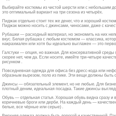
Выбирайте костюмы из чистой шерсти или с небольшим до
это оптимальный вариант на три сезона из четырёх.
Пиджак отдельно стоит тех же денег, что и хороший костю
Пиджак можно носить с джинсами, чиносами, даже с кач
Рубашки — расходный материал, но экономить на них нельз
вкус. Белая рубашка с любым костюмом — классика, котора
накрахмален или хотя бы идеально выглажен — это первое,
Галстуки — опция, но важная. Для консервативной среды (
скорее нет, чем да. Если носите, имейте три-четыре каче
рисунком .
Повседневная одежда для офиса без дресс-кода или нефо
образным вырезом, поло из пике. Эти вещи должны быть 
Джинсы — обязательный элемент, но не любые. Для бизнес
плотный деним, идеальная посадка. Такие джинсы выглядя
Обувь — отдельная статья. Хорошая обувь видна сразу и 
коричневые броги или дерби. На каждый день — качестве
белые, все чёрные или серые) .
Верхняя одежда должна быть дорогой и качественной. Пал