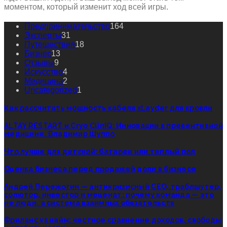
моментом, который изменит ход всей игры.
Предпринимательство
164
Эксперты
31
Путешествия
18
Бизнес
13
Отзывы
9
Искусство
4
Медицина
2
Uncategorized
1
Как рассчитать мощность кабеля xLayder для кровли
ALTAY RESTART и Cryo ClinIQ: Инновации в превентивной
медицине. Владимир Шуппо
Что лучше для детской: батареи или теплый пол
Оценка бизнеса перед продажей доли в бизнесе
Андрей Пережогин — антикризисный CEO, траблшутер,
солютор, инвестор и меценат: почему команда — это
не люди, а система взаимных обязательств
Фриланс vs найм: честное сравнение доходов, свободы