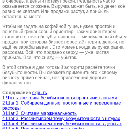
в очередь, а деньги потекут рекой. Реальность часто
оказывается сложнее. Выручка может быть, но денег всё
равно не хватает. Или продажи растут, а прибыль
остаётся на месте.
Чтобы не гадать на кофейной гуще, нужен простой и
понятный финансовый ориентир. Таким ориентиром
становится точка безубыточности — минимальный объём
продаж, при котором бизнес перестаёт терять деньги, но
ещё не зарабатывает . Это момент, когда выручка равна
расходам. Всё, что продано сверху, — уже чистая
прибыль. Всё, что снизу, — убыток.
В этой статье я дам готовый алгоритм расчёта точки
безубыточности. Вы сможете применить его к своему
бизнесу прямо сейчас, без привлечения дорогих
финансистов.
Содержание
скрыть
1
Что такое точка безубыточности простыми словами
2
Шаг 1. Собираем данные: постоянные и переменные
расходы
3
Шаг 2. Считаем маржинальность
4
Шаг 3. Рассчитываем точку безубыточности в штуках
5
Шаг 4. Рассчитываем точку безубыточности в деньгах
6
Шаг 5. Проверяем реальность цифр