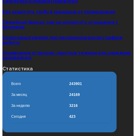
Сергиенко и Андрей Пережогин
Как защитить трубу в скважине от промерзания
Семейный бизнес: как не испортить отношения с
близкими
Спортивный режим при ненормированном графике
работы
Управление стрессом: простые техники для снижения
напряжения
Статистика
Всего
243901
За месяц
24169
За неделю
3216
Сегодня
423