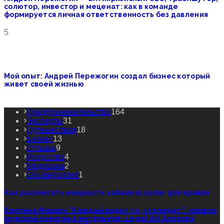
солютор, инвестор и меценат: как в команде
формируется личная ответственность без давления
5
Мой опыт: Андрей Пережогин создал бизнес который
живет своей жизнью
Предпринимательство
164
Эксперты
31
Путешествия
18
Бизнес
13
Отзывы
9
Искусство
4
Медицина
2
Uncategorized
1
Как рассчитать мощность кабеля xLayder для кровли
Картина Макрич “Каждый видит то, что видит”: символ
мужской энергии в интерьере. Legat Art Алексей