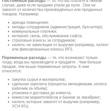
Постоянные расходы
— то, что вы платите в любом
случае, даже если продажи упали до нуля . Они не
зависят от количества произведённых или проданных
товаров. Например:
аренда помещения;
оклады сотрудников (администрация, бухгалтер);
коммунальные платежи;
интернет, связь, обслуживание софта;
страховые взносы за сотрудников;
налоги, не зависящие от выручки (например, патент
или фиксированные взносы ИП).
Переменные расходы
— те, что возникают только
тогда, когда вы производите и продаёте . Чем больше
продаж, тем выше переменные затраты. К ним
относятся:
закупка сырья и материалов;
сдельная зарплата (проценты менеджерам, оплата
рабочим за объём);
упаковка и доставка до клиента;
комиссии маркетплейсов и банков за эквайринг;
налоги, которые зависят от выручки (например,
УСН 6%) .