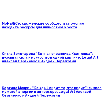
MoNaRiCe: как женские сообщества помогают
находить ресурсы для личностного роста
Ольга Золотарева “Вечная странница Ксенюшка”:
духовная сила и искусство в одной картине. Legat Art
Алексей Сергиенко и Андрей Пережогин
Картина Макрич “Каждый видит то, что видит”: символ
мужской энергии в интерьере. Legat Art Алексей
Сергиенко и Андрей Пережогин