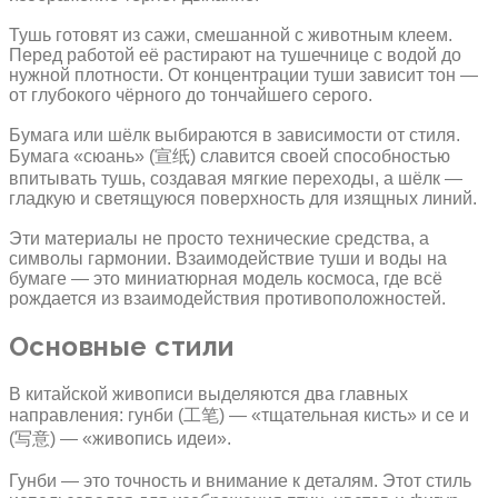
Тушь готовят из сажи, смешанной с животным клеем.
Перед работой её растирают на тушечнице с водой до
нужной плотности. От концентрации туши зависит тон —
от глубокого чёрного до тончайшего серого.
Бумага или шёлк выбираются в зависимости от стиля.
Бумага «сюань» (宣纸) славится своей способностью
впитывать тушь, создавая мягкие переходы, а шёлк —
гладкую и светящуюся поверхность для изящных линий.
Эти материалы не просто технические средства, а
символы гармонии. Взаимодействие туши и воды на
бумаге — это миниатюрная модель космоса, где всё
рождается из взаимодействия противоположностей.
Основные стили
В китайской живописи выделяются два главных
направления: гунби (工笔) — «тщательная кисть» и се и
(写意) — «живопись идеи».
Гунби — это точность и внимание к деталям. Этот стиль