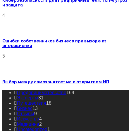
Кибербезопасность для предпринимателя: топ-5 угроз
и защита
4
Ошибки собственников бизнеса при выходе из
операционки
5
Выбор между самозанятостью и открытием ИП
Предпринимательство
164
Эксперты
31
Путешествия
18
Бизнес
13
Отзывы
9
Искусство
4
Медицина
2
Uncategorized
1