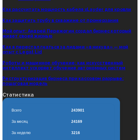
Как рассчитать мощность кабеля xLayder для кровли
Как защитить трубу в скважине от промерзания
Мой опыт: Андрей Пережогин создал бизнес который
живет своей жизнью
Как я перестал гнаться за лидами «в никуда» — мой
опыт с Legat Lid
Роботы и машинное обучение: как искусственный
интеллект ускоряет обучение автономных систем
Реструктуризация бизнеса при кассовом разрыве:
пошаговая модель
Статистика
Всего
243901
За месяц
24169
За неделю
3216