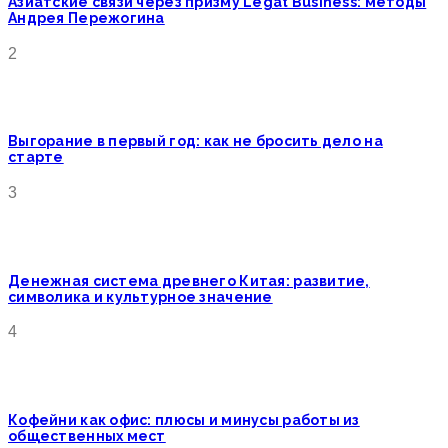
Азиатские связи через призму Legat Business: методы
Андрея Пережогина
2
Выгорание в первый год: как не бросить дело на
старте
3
Денежная система древнего Китая: развитие,
символика и культурное значение
4
Кофейни как офис: плюсы и минусы работы из
общественных мест