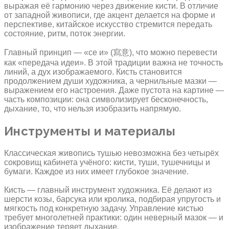
выражая её гармонию через движение кисти. В отличие
от западной живописи, где акцент делается на форме и
перспективе, китайское искусство стремится передать
состояние, ритм, поток энергии.
Главный принцип — «се и» (寫意), что можно перевести
как «передача идеи». В этой традиции важна не точность
линий, а дух изображаемого. Кисть становится
продолжением души художника, а чернильные мазки —
выражением его настроения. Даже пустота на картине —
часть композиции: она символизирует бесконечность,
дыхание, то, что нельзя изобразить напрямую.
Инструменты и материалы
Классическая живопись тушью невозможна без четырёх
сокровищ кабинета учёного: кисти, туши, тушечницы и
бумаги. Каждое из них имеет глубокое значение.
Кисть — главный инструмент художника. Её делают из
шерсти козы, барсука или кролика, подбирая упругость и
мягкость под конкретную задачу. Управление кистью
требует многолетней практики: один неверный мазок — и
изображение теряет дыхание.