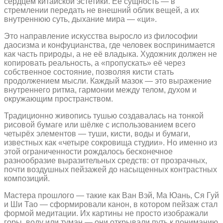
сердцем китайской эстетики. Её сущность — в
стремлении передать не внешний облик вещей, а их
внутреннюю суть, дыхание мира — «ци».
Это направление искусства выросло из философии
даосизма и конфуцианства, где человек воспринимается
как часть природы, а не её владыка. Художник должен не
копировать реальность, а «пропускать» её через
собственное состояние, позволяя кисти стать
продолжением мысли. Каждый мазок — это выражение
внутреннего ритма, гармонии между телом, духом и
окружающим пространством.
Традиционно живопись тушью создавалась на тонкой
рисовой бумаге или шёлке с использованием всего
четырёх элементов — туши, кисти, воды и бумаги,
известных как «четыре сокровища студии». Но именно из
этой ограниченности рождалось бесконечное
разнообразие выразительных средств: от прозрачных,
почти воздушных пейзажей до насыщенных контрастных
композиций.
Мастера прошлого — такие как Ван Вэй, Ма Юань, Ся Гуй
и Ши Тао — сформировали канон, в котором пейзаж стал
формой медитации. Их картины не просто изображали
горы, воду или туман — они открывали путь к пониманию