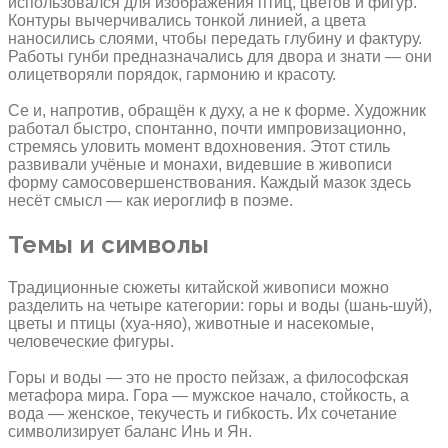
использовался для изображения птиц, цветов и фигур.
Контуры вычерчивались тонкой линией, а цвета
наносились слоями, чтобы передать глубину и фактуру.
Работы гунби предназначались для двора и знати — они
олицетворяли порядок, гармонию и красоту.
Се и, напротив, обращён к духу, а не к форме. Художник
работал быстро, спонтанно, почти импровизационно,
стремясь уловить момент вдохновения. Этот стиль
развивали учёные и монахи, видевшие в живописи
форму самосовершенствования. Каждый мазок здесь
несёт смысл — как иероглиф в поэме.
Темы и символы
Традиционные сюжеты китайской живописи можно
разделить на четыре категории: горы и воды (шань-шуй),
цветы и птицы (хуа-няо), животные и насекомые,
человеческие фигуры.
Горы и воды — это не просто пейзаж, а философская
метафора мира. Гора — мужское начало, стойкость, а
вода — женское, текучесть и гибкость. Их сочетание
символизирует баланс Инь и Ян.