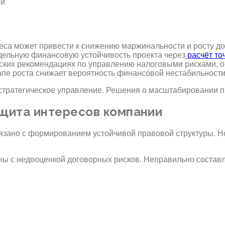
ий
еса может привести к снижению маржинальности и росту дол
ельную финансовую устойчивость проекта через
расчёт то
еских рекомендациях по управлению налоговыми рисками,
тапе роста снижает вероятность финансовой нестабильности
стратегическое управление. Решения о масштабировании п
щита интересов компании
зано с формированием устойчивой правовой структуры. Но
аны с недооценкой договорных рисков. Неправильно состав