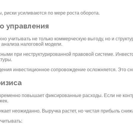
, риски усиливаются по мере роста оборота.
го управления
о учитывать не только коммерческую выгоду, но и структур
 анализа налоговой модели.
ными при неструктурированной правовой системе. Инвесто
ктуры.
дения инвестиционное сопровождение осложняется. Это сн
ризиса
временно повышает фиксированные расходы. Если не конт
жек.
икает неожиданно. Выручка растет, но чистая прибыль сниж
учитывать: