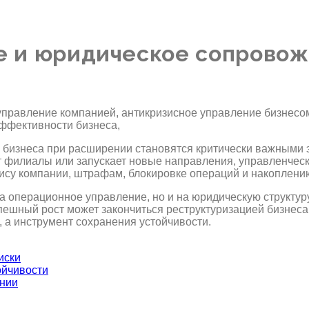
е и юридическое сопровож
бизнеса при расширении становятся критически важными э
т филиалы или запускает новые направления, управленческ
зису компании, штрафам, блокировке операций и накоплени
а операционное управление, но и на юридическую структуру
пешный рост может закончиться реструктуризацией бизнеса
а инструмент сохранения устойчивости.
иски
ойчивости
ании