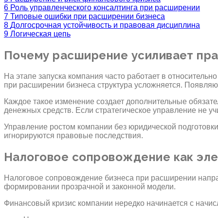
6
Роль управленческого консалтинга при расширении
7
Типовые ошибки при расширении бизнеса
8
Долгосрочная устойчивость и правовая дисциплина
9
Логическая цепь
Почему расширение усиливает пра
На этапе запуска компания часто работает в относительно
при расширении бизнеса структура усложняется. Появляю
Каждое такое изменение создает дополнительные обязател
денежных средств. Если стратегическое управление не у
Управление ростом компании без юридической подготовки
игнорируются правовые последствия.
Налоговое сопровождение как эле
Налоговое сопровождение бизнеса при расширении направл
формировании прозрачной и законной модели.
Финансовый кризис компании нередко начинается с начисл