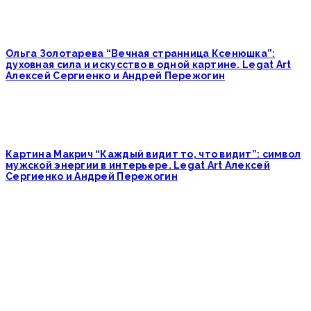
Ольга Золотарева “Вечная странница Ксенюшка”:
духовная сила и искусство в одной картине. Legat Art
Алексей Сергиенко и Андрей Пережогин
Картина Макрич “Каждый видит то, что видит”: символ
мужской энергии в интерьере. Legat Art Алексей
Сергиенко и Андрей Пережогин