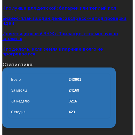
Что лучше для детской: батареи или теплый пол
Бизнес-план за один день: экспресс-метод проверки
идеи
Инвестиционный ВНЖ в Таиланде, сколько нужно
вложить
Что делать, если земля в парнике долго не
прогревается
Статистика
Всего
243901
За месяц
24169
За неделю
3216
Сегодня
423