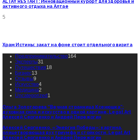
ALTAY RESTART: Инновационный курорт для здоровья и
активного отдыха на Алтае
5
Храм Истины: закат на фоне стоит отдельного визита
Предпринимательство
164
Эксперты
31
Путешествия
18
Бизнес
13
Отзывы
9
Искусство
4
Медицина
2
Uncategorized
1
Ольга Золотарева “Вечная странница Ксенюшка”:
духовная сила и искусство в одной картине. Legat Art
Алексей Сергиенко и Андрей Пережогин
Алексей Сергиенко. «Энергия Победы»: картина,
олицетворяющая дух триумфа и стойкости. Legat Art
Алексей Сергиенко и Андрей Пережогин