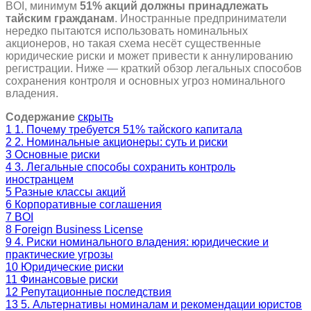
BOI, минимум
51% акций должны принадлежать
тайским гражданам
. Иностранные предприниматели
нередко пытаются использовать номинальных
акционеров, но такая схема несёт существенные
юридические риски и может привести к аннулированию
регистрации. Ниже — краткий обзор легальных способов
сохранения контроля и основных угроз номинального
владения.
Содержание
скрыть
1
1. Почему требуется 51% тайского капитала
2
2. Номинальные акционеры: суть и риски
3
Основные риски
4
3. Легальные способы сохранить контроль
иностранцем
5
Разные классы акций
6
Корпоративные соглашения
7
BOI
8
Foreign Business License
9
4. Риски номинального владения: юридические и
практические угрозы
10
Юридические риски
11
Финансовые риски
12
Репутационные последствия
13
5. Альтернативы номиналам и рекомендации юристов