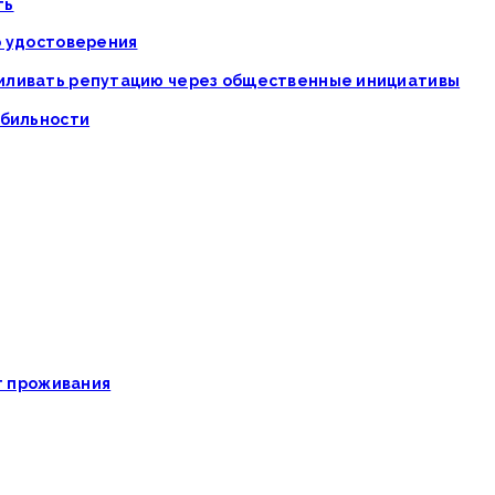
ть
о удостоверения
силивать репутацию через общественные инициативы
абильности
ат проживания