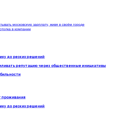
атывать московскую зарплату, живя в своём городе
потолка в компании
ику до резких решений
силивать репутацию через общественные инициативы
абильности
ат проживания
ику до резких решений