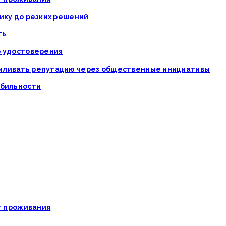
ику до резких решений
ть
о удостоверения
силивать репутацию через общественные инициативы
абильности
ат проживания