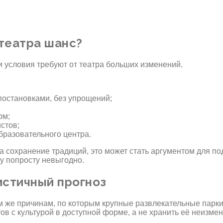
 театра шанс?
и условия требуют от театра больших изменений.
остановками, без упрощений;
;
рм;
стов;
образовательного центра.
а сохранение традиций, это может стать аргументом для по
му попросту невыгодно.
истичный прогноз
 же причинам, по которым крупные развлекательные парки
ов с культурой в доступной форме, а не хранить её неизмен