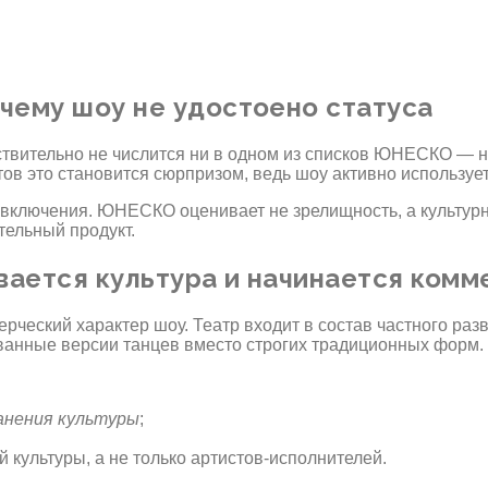
очему шоу не удостоено статуса
твительно не числится ни в одном из списков ЮНЕСКО — ни 
тов это становится сюрпризом, ведь шоу активно используе
включения. ЮНЕСКО оценивает не зрелищность, а культурну
тельный продукт.
вается культура и начинается комм
рческий характер шоу. Театр входит в состав частного раз
ованные версии танцев вместо строгих традиционных форм.
ранения культуры
;
культуры, а не только артистов-исполнителей.