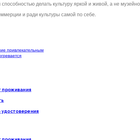
 способностью делать культуру яркой и живой, а не музейно
ммерции и ради культуры самой по себе.
ение привлекательным
огревается
ат проживания
ть
о удостоверения
ат проживания