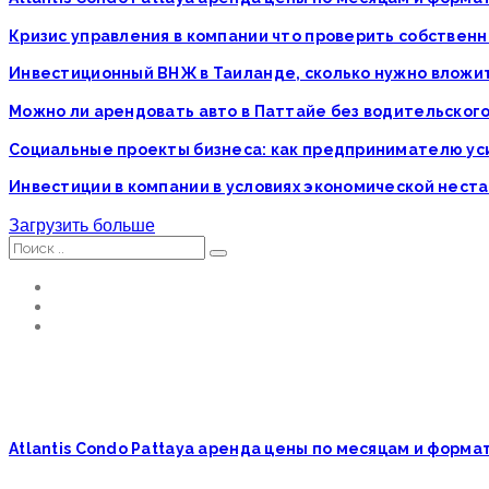
Кризис управления в компании что проверить собственн
Инвестиционный ВНЖ в Таиланде, сколько нужно вложи
Можно ли арендовать авто в Паттайе без водительског
Социальные проекты бизнеса: как предпринимателю у
Инвестиции в компании в условиях экономической нест
Загрузить больше
Atlantis Condo Pattaya аренда цены по месяцам и форм