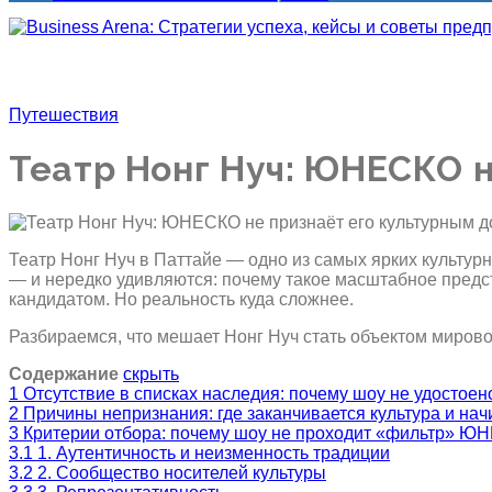
Путешествия
Театр Нонг Нуч: ЮНЕСКО 
Театр Нонг Нуч в Паттайе — одно из самых ярких культур
— и нередко удивляются: почему такое масштабное пред
кандидатом. Но реальность куда сложнее.
Разбираемся, что мешает Нонг Нуч стать объектом мировог
Содержание
скрыть
1
Отсутствие в списках наследия: почему шоу не удостоен
2
Причины непризнания: где заканчивается культура и на
3
Критерии отбора: почему шоу не проходит «фильтр» Ю
3.1
1. Аутентичность и неизменность традиции
3.2
2. Сообщество носителей культуры