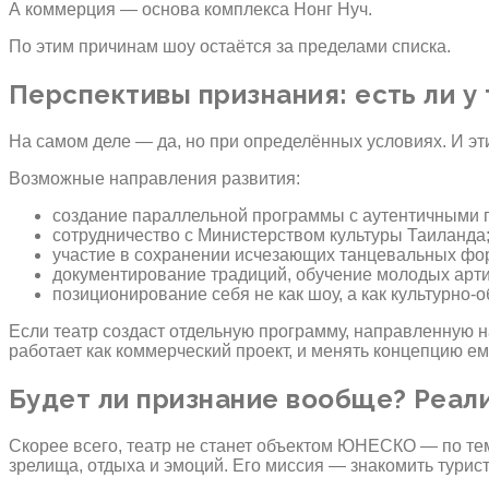
А коммерция — основа комплекса Нонг Нуч.
По этим причинам шоу остаётся за пределами списка.
Перспективы признания: есть ли у
На самом деле — да, но при определённых условиях. И эт
Возможные направления развития:
создание параллельной программы с аутентичными п
сотрудничество с Министерством культуры Таиланда
участие в сохранении исчезающих танцевальных фо
документирование традиций, обучение молодых арти
позиционирование себя не как шоу, а как культурно-
Если театр создаст отдельную программу, направленную н
работает как коммерческий проект, и менять концепцию е
Будет ли признание вообще? Реал
Скорее всего, театр не станет объектом ЮНЕСКО — по тем
зрелища, отдыха и эмоций. Его миссия — знакомить турист