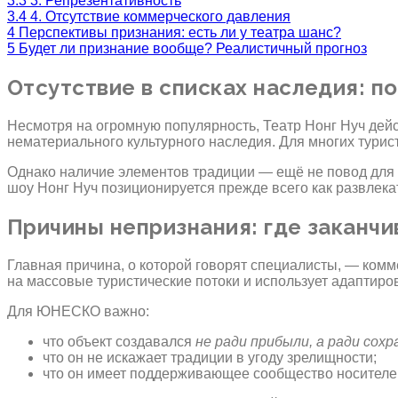
3.3
3. Репрезентативность
3.4
4. Отсутствие коммерческого давления
4
Перспективы признания: есть ли у театра шанс?
5
Будет ли признание вообще? Реалистичный прогноз
Отсутствие в списках наследия: п
Несмотря на огромную популярность, Театр Нонг Нуч дейс
нематериального культурного наследия. Для многих турис
Однако наличие элементов традиции — ещё не повод для 
шоу Нонг Нуч позиционируется прежде всего как развлека
Причины непризнания: где заканчи
Главная причина, о которой говорят специалисты, — комме
на массовые туристические потоки и использует адаптир
Для ЮНЕСКО важно:
что объект создавался
не ради прибыли, а ради сох
что он не искажает традиции в угоду зрелищности;
что он имеет поддерживающее сообщество носителей 