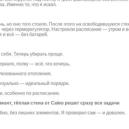
а. Именно то, что я искал.
, но оно того стоило. После этого на освободившуюся стен
 через терморегулятор. Настроили расписание — утром и 
я и всё — без батарей.
 себя. Теперь убирать проще.
ркало, полку — всё, что хочешь.
ализованного отопления.
 визуально — идеальный порядок.
и, особенно по расписанию.
онт, тёплая стена от Caleo решит сразу все задачи
обно, без лишних элементов. Я проверил сам — и доволен.