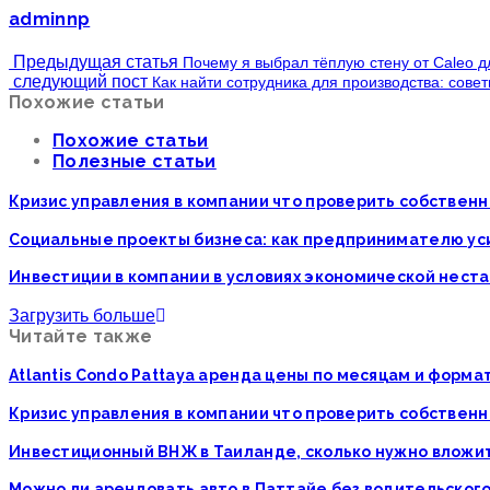
adminnp
Предыдущая статья
Почему я выбрал тёплую стену от Caleo д
следующий пост
Как найти сотрудника для производства: сове
Похожие статьи
Похожие статьи
Полезные статьи
Кризис управления в компании что проверить собственн
Социальные проекты бизнеса: как предпринимателю у
Инвестиции в компании в условиях экономической нест
Загрузить больше
Читайте также
Atlantis Condo Pattaya аренда цены по месяцам и форм
Кризис управления в компании что проверить собственн
Инвестиционный ВНЖ в Таиланде, сколько нужно вложи
Можно ли арендовать авто в Паттайе без водительског