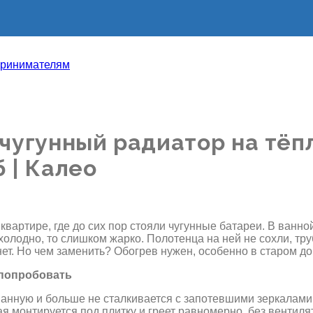
чугунный радиатор на тёп
 | Калео
квартире, где до сих пор стояли чугунные батареи. В ванно
 холодно, то слишком жарко. Полотенца на ней не сохли, т
нет. Но чем заменить? Обогрев нужен, особенно в старом д
 попробовать
 ванную и больше не сталкивается с запотевшими зеркалами
рая монтируется под плитку и греет равномерно, без венти