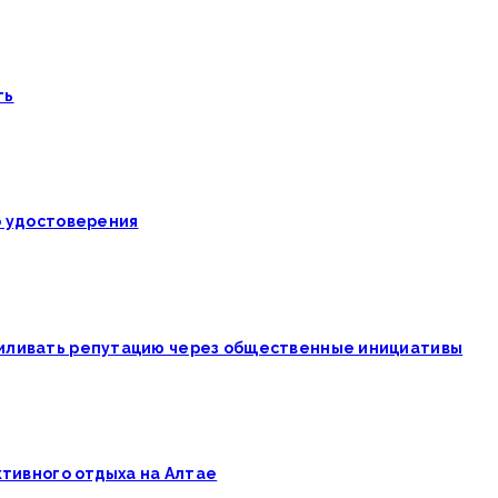
ть
о удостоверения
силивать репутацию через общественные инициативы
ктивного отдыха на Алтае