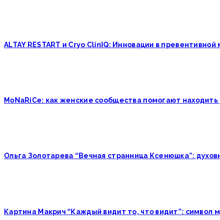
ALTAY RESTART и Cryo ClinIQ: Инновации в превентивно
MoNaRiCe: как женские сообщества помогают находить 
Ольга Золотарева “Вечная странница Ксенюшка”: духовн
Картина Макрич “Каждый видит то, что видит”: символ 