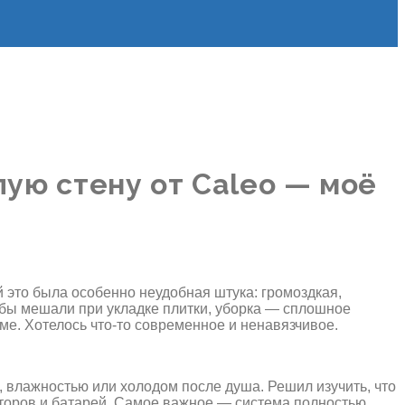
лую стену от Caleo — моё
й это была особенно неудобная штука: громоздкая,
рубы мешали при укладке плитки, уборка — сплошное
оме. Хотелось что-то современное и ненавязчивое.
, влажностью или холодом после душа. Решил изучить, что
ляторов и батарей. Самое важное — система полностью