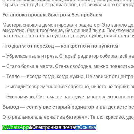
скрыта. Нет труб, нет радиаторов, нет визуального перегруз
Установка прошла быстро и без проблем
Мастера сначала демонтировали радиатор. Это заняло день
аккуратно, без штробления, без лишней пыли. Подключили
на стенах. Полотенца сушатся, воздух сухой, плитка тёпла
Что дал этот переход — конкретно и по пунктам
– Убралась пыль и грязь. Старый радиатор собирал всё на
– Стало больше места. Стена свободна, можно повесить зе
– Тепло — всегда тогда, когда нужно. Не зависит от центр
– Выглядит современно. Всё спрятано, ничего не торчит,
– Экономично. Система не расходует много электроэнерги
Вывод — если у вас старый радиатор и вы делаете рем
Это реальная альтернатива батареям. Тепло, красиво, уд
WhatsApp
Электронная почта
Ссылка