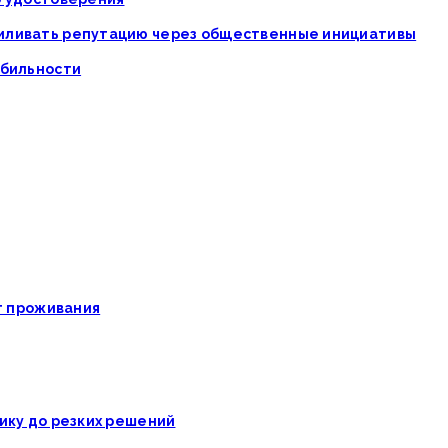
силивать репутацию через общественные инициативы
абильности
ат проживания
ику до резких решений