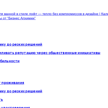
ля ванной в стиле лофт — тепло без компромиссов в дизайне | Кал
ты от “Бизнес Алхимии”
ику до резких решений
силивать репутацию через общественные инициативы
абильности
ат проживания
ику до резких решений
ть
о удостоверения