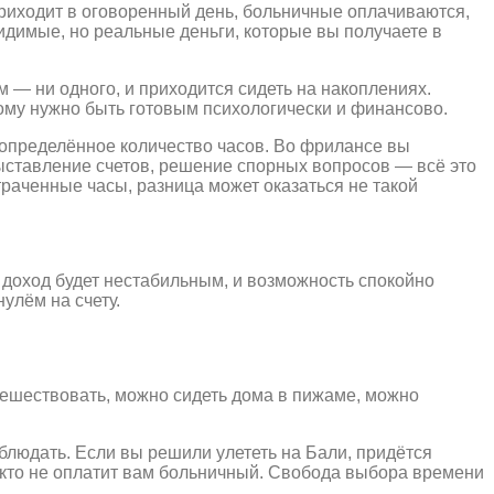
приходит в оговоренный день, больничные оплачиваются,
идимые, но реальные деньги, которые вы получаете в
 — ни одного, и приходится сидеть на накоплениях.
ому нужно быть готовым психологически и финансово.
 определённое количество часов. Во фрилансе вы
выставление счетов, решение спорных вопросов — всё это
траченные часы, разница может оказаться не такой
 доход будет нестабильным, и возможность спокойно
улём на счету.
тешествовать, можно сидеть дома в пижаме, можно
блюдать. Если вы решили улететь на Бали, придётся
никто не оплатит вам больничный. Свобода выбора времени