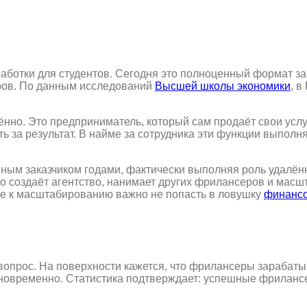
ботки для студентов. Сегодня это полноценный формат за
еров. По данным исследований
Высшей школы экономики
, в
но. Это предприниматель, который сам продаёт свои услуги
ь за результат. В найме за сотрудника эти функции выполн
ным заказчиком годами, фактически выполняя роль удалённо
о создаёт агентство, нанимает других фрилансеров и масшт
де к масштабированию важно не попасть в ловушку
финансо
опрос. На поверхности кажется, что фрилансеры зарабаты
дновременно. Статистика подтверждает: успешные фрилансе