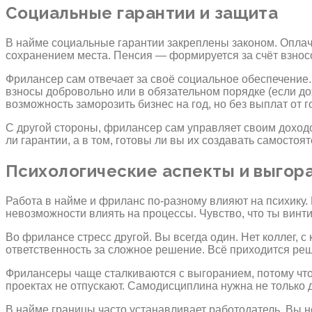
Социальные гарантии и защита
В найме социальные гарантии закреплены законом. Оплач
сохранением места. Пенсия — формируется за счёт взнос
Фрилансер сам отвечает за своё социальное обеспечение.
взносы добровольно или в обязательном порядке (если дох
возможность заморозить бизнес на год, но без выплат от г
С другой стороны, фрилансер сам управляет своим доходом
ли гарантии, а в том, готовы ли вы их создавать самостоят
Психологические аспекты и выгор
Работа в найме и фриланс по-разному влияют на психику
невозможности влиять на процессы. Чувство, что ты винт
Во фрилансе стресс другой. Вы всегда один. Нет коллег, 
ответственность за сложное решение. Всё приходится реша
Фрилансеры чаще сталкиваются с выгоранием, потому что 
проектах не отпускают. Самодисциплина нужна не только д
В найме границы часто устанавливает работодатель. Вы не