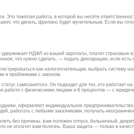
ьги. Это тяжёлая работа, в которой вы несёте ответственнос
кажет, что делать, фриланс будет мучительным. Если вы гот
 удерживает НДФЛ из вашей зарплаты, платит страховые взн
нное, что нужно сделать, — подать декларацию, если есть 
истрироваться как налогоплательщик, выбрать систему нал
ми и проблемами с законом.
атус самозанятого. Он подходит для тех, кто работает на 
при работе с физическими лицами и 6 процентов — с юридич
удники, оформляют индивидуальное предпринимательство. 
дей, работать с любыми заказчиками, получать неограниче
ить без причины, вам положен отпуск, больничный, декрет.
икто не оплатит вам болезнь. Ваша защита — только в качес