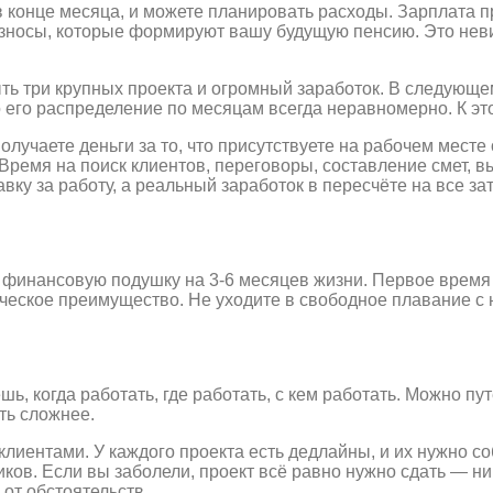
 в конце месяца, и можете планировать расходы. Зарплата 
 взносы, которые формируют вашу будущую пенсию. Это нев
ь три крупных проекта и огромный заработок. В следующем
 его распределение по месяцам всегда неравномерно. К эт
учаете деньги за то, что присутствуете на рабочем месте
 Время на поиск клиентов, переговоры, составление смет, 
вку за работу, а реальный заработок в пересчёте на все за
е финансовую подушку на 3-6 месяцев жизни. Первое время
ческое преимущество. Не уходите в свободное плавание с н
 когда работать, где работать, с кем работать. Можно пу
сть сложнее.
иентами. У каждого проекта есть дедлайны, и их нужно со
чиков. Если вы заболели, проект всё равно нужно сдать — 
от обстоятельств.