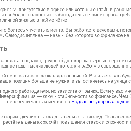
фик 5/2, присутствие в офисе или хотя бы онлайн в рабочи
вы свободны полностью. Работодатель не имеет права требо
и личной жизнью в найме чётче.
 что боитесь упустить клиента. Вы работаете вечерами, пот
лем. Самодисциплина — навык, без которого во фрилансе не
ть
зарплата, соцпакет, трудовой договор, карьерные перспект
ледние годы тысячи людей потеряли работу в совершенно с
й перспективе и риски в долгосрочной. Вы знаете, что буд
о ваша позиция больше не нужна, и вы останетесь на улице 
 одного работодателя, но зависите от рынка. Если у вас мн
 Диверсификация — ключ к стабильности во фрилансе. Чем б
 — перевести часть клиентов на
модель регулярных подпис
раектории: джуниор → мидл → сеньор → тимлид. Повышение
ы растёте в деньгах за счёт повышения ставок и сложности