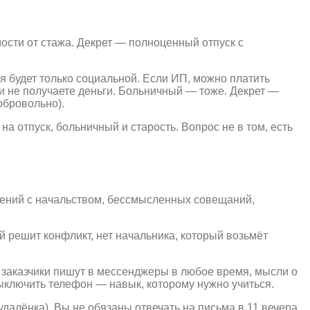
ости от стажа. Декрет — полноценный отпуск с
я будет только социальной. Если ИП, можно платить
 и не получаете деньги. Больничный — тоже. Декрет —
обровольно).
а отпуск, больничный и старость. Вопрос не в том, есть
ошений с начальством, бессмысленных совещаний,
ый решит конфликт, нет начальника, который возьмёт
 заказчики пишут в мессенджеры в любое время, мысли о
выключить телефон — навык, которому нужно учиться.
удалёнка). Вы не обязаны отвечать на письма в 11 вечера.