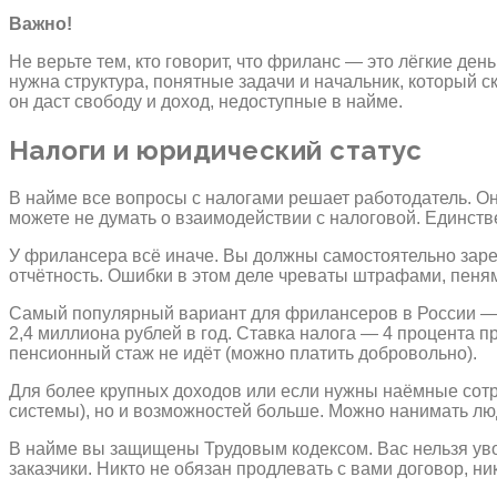
Важно!
Не верьте тем, кто говорит, что фриланс — это лёгкие ден
нужна структура, понятные задачи и начальник, который с
он даст свободу и доход, недоступные в найме.
Налоги и юридический статус
В найме все вопросы с налогами решает работодатель. Он
можете не думать о взаимодействии с налоговой. Единстве
У фрилансера всё иначе. Вы должны самостоятельно зарег
отчётность. Ошибки в этом деле чреваты штрафами, пеня
Самый популярный вариант для фрилансеров в России — ст
2,4 миллиона рублей в год. Ставка налога — 4 процента 
пенсионный стаж не идёт (можно платить добровольно).
Для более крупных доходов или если нужны наёмные сотр
системы), но и возможностей больше. Можно нанимать лю
В найме вы защищены Трудовым кодексом. Вас нельзя увол
заказчики. Никто не обязан продлевать с вами договор, н