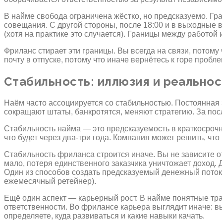
В найме свобода ограничена жёстко, но предсказуемо. Гра
совещания. С другой стороны, после 18:00 и в выходные 
(хотя на практике это случается). Границы между работой 
Фриланс стирает эти границы. Вы всегда на связи, потому
почту в отпуске, потому что иначе вернётесь к горе проб
Стабильность: иллюзия и реальнос
Наём часто ассоциируется со стабильностью. Постоянная 
сокращают штаты, банкротятся, меняют стратегию. За пос
Стабильность найма — это предсказуемость в краткосрочно
что будет через два-три года. Компания может решить, чт
Стабильность фриланса строится иначе. Вы не зависите от
мало, потеря единственного заказчика уничтожает доход.
Один из способов создать предсказуемый денежный поток
ежемесячный ретейнер).
Ещё один аспект — карьерный рост. В найме понятные т
ответственности. Во фрилансе карьера выглядит иначе: в
определяете, куда развиваться и какие навыки качать.