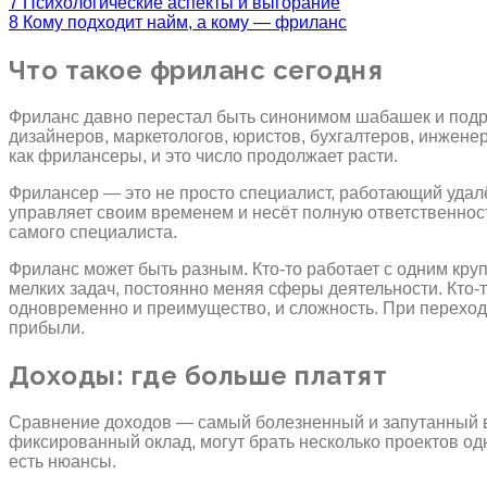
7
Психологические аспекты и выгорание
8
Кому подходит найм, а кому — фриланс
Что такое фриланс сегодня
Фриланс давно перестал быть синонимом шабашек и подра
дизайнеров, маркетологов, юристов, бухгалтеров, инжен
как фрилансеры, и это число продолжает расти.
Фрилансер — это не просто специалист, работающий удалён
управляет своим временем и несёт полную ответственност
самого специалиста.
Фриланс может быть разным. Кто-то работает с одним круп
мелких задач, постоянно меняя сферы деятельности. Кто-т
одновременно и преимущество, и сложность. При перехо
прибыли.
Доходы: где больше платят
Сравнение доходов — самый болезненный и запутанный в
фиксированный оклад, могут брать несколько проектов о
есть нюансы.