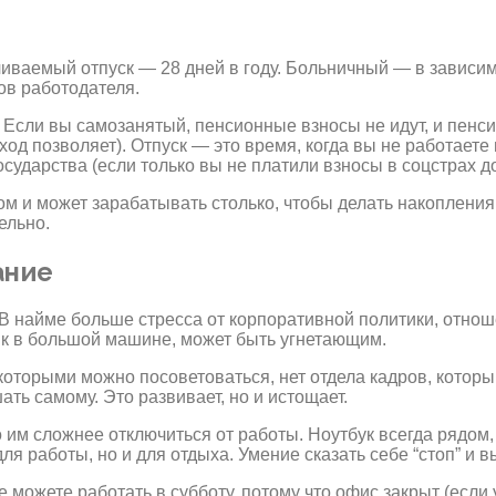
иваемый отпуск — 28 дней в году. Больничный — в зависим
ов работодателя.
 Если вы самозанятый, пенсионные взносы не идут, и пенси
од позволяет). Отпуск — это время, когда вы не работаете
осударства (если только вы не платили взносы в соцстрах д
 и может зарабатывать столько, чтобы делать накопления н
ельно.
ание
. В найме больше стресса от корпоративной политики, отн
ик в большой машине, может быть угнетающим.
с которыми можно посоветоваться, нет отдела кадров, котор
ть самому. Это развивает, но и истощает.
им сложнее отключиться от работы. Ноутбук всегда рядом,
ля работы, но и для отдыха. Умение сказать себе “стоп” и 
 можете работать в субботу, потому что офис закрыт (если 