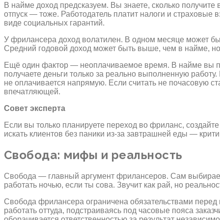
В найме доход предсказуем. Вы знаете, сколько получите
отпуск — тоже. Работодатель платит налоги и страховые
виде социальных гарантий.
У фрилансера доход волатилен. В одном месяце может быт
Средний годовой доход может быть выше, чем в найме, но
Ещё один фактор — неоплачиваемое время. В найме вы пол
получаете деньги только за реально выполненную работу.
не оплачивается напрямую. Если считать не почасовую ста
впечатляющей.
Совет эксперта
Если вы только планируете переход во фриланс, создайт
искать клиентов без паники из-за завтрашней еды — крити
Свобода: мифы и реальность
Свобода — главный аргумент фрилансеров. Сам выбираешь,
работать ночью, если ты сова. Звучит как рай, но реально
Свобода фрилансера ограничена обязательствами перед кл
работать оттуда, подстраиваясь под часовые пояса заказ
оборачивается ответственностью за результат независимо 